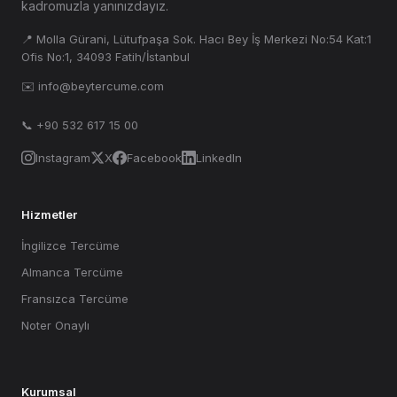
kadromuzla yanınızdayız.
📍 Molla Gürani, Lütufpaşa Sok. Hacı Bey İş Merkezi No:54 Kat:1
Ofis No:1, 34093 Fatih/İstanbul
✉️ info@beytercume.com
📞 +90 532 617 15 00
Instagram
X
Facebook
LinkedIn
Hizmetler
İngilizce Tercüme
Almanca Tercüme
Fransızca Tercüme
Noter Onaylı
Kurumsal