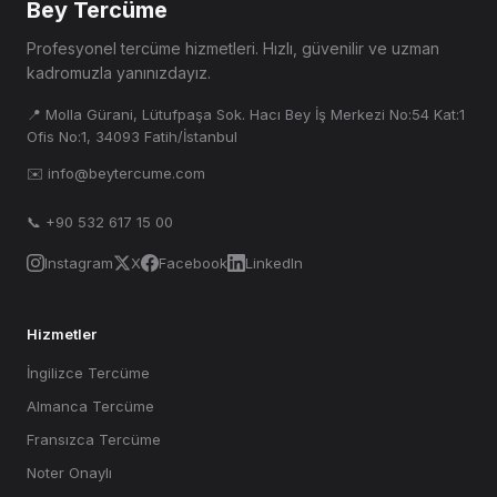
Bey Tercüme
Profesyonel tercüme hizmetleri. Hızlı, güvenilir ve uzman
kadromuzla yanınızdayız.
📍 Molla Gürani, Lütufpaşa Sok. Hacı Bey İş Merkezi No:54 Kat:1
Ofis No:1, 34093 Fatih/İstanbul
✉️ info@beytercume.com
📞 +90 532 617 15 00
Instagram
X
Facebook
LinkedIn
Hizmetler
İngilizce Tercüme
Almanca Tercüme
Fransızca Tercüme
Noter Onaylı