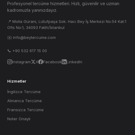
Profesyonel tercüme hizmetleri. Hızlı, güvenilir ve uzman
kadromuzla yanınızdayız.
📍 Molla Gürani, Lütufpaşa Sok. Hacı Bey İş Merkezi No:54 Kat:1
Ofis No:1, 34093 Fatih/İstanbul
✉️ info@beytercume.com
📞 +90 532 617 15 00
Instagram
X
Facebook
LinkedIn
Hizmetler
İngilizce Tercüme
Almanca Tercüme
Fransızca Tercüme
Noter Onaylı