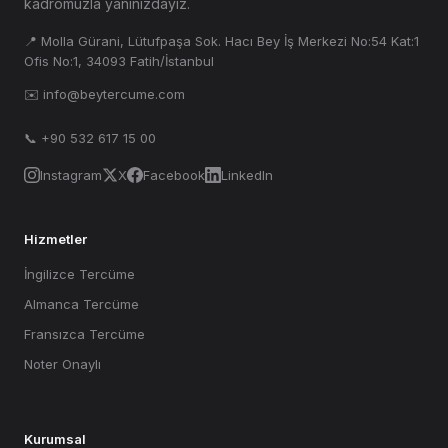
kadromuzla yanınızdayız.
📍 Molla Gürani, Lütufpaşa Sok. Hacı Bey İş Merkezi No:54 Kat:1
Ofis No:1, 34093 Fatih/İstanbul
✉️ info@beytercume.com
📞 +90 532 617 15 00
Instagram
X
Facebook
LinkedIn
Hizmetler
İngilizce Tercüme
Almanca Tercüme
Fransızca Tercüme
Noter Onaylı
Kurumsal