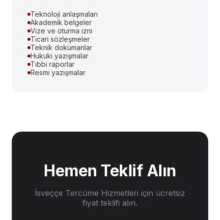
Teknoloji anlaşmaları
Akademik belgeler
Vize ve oturma izni
Ticari sözleşmeler
Teknik dokümanlar
Hukuki yazışmalar
Tıbbi raporlar
Resmi yazışmalar
Hemen Teklif Alın
İsveççe Tercüme Hizmetleri
için ücretsiz
fiyat teklifi alın.