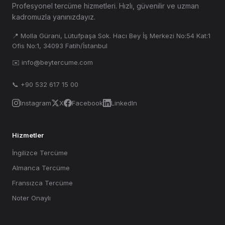
Profesyonel tercüme hizmetleri. Hızlı, güvenilir ve uzman
kadromuzla yanınızdayız.
📍 Molla Gürani, Lütufpaşa Sok. Hacı Bey İş Merkezi No:54 Kat:1
Ofis No:1, 34093 Fatih/İstanbul
✉️ info@beytercume.com
📞 +90 532 617 15 00
Instagram
X
Facebook
LinkedIn
Hizmetler
İngilizce Tercüme
Almanca Tercüme
Fransızca Tercüme
Noter Onaylı