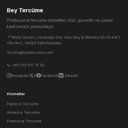
Bey Tercüme
Profesyonel tercüme hizmetleri. Hızlı, güvenilir ve uzman
kadromuzla yanınızdayız.
📍 Molla Gürani, Lütufpaşa Sok. Hacı Bey İş Merkezi No:54 Kat:1
Ofis No:1, 34093 Fatih/İstanbul
✉️ info@beytercume.com
📞 +90 532 617 15 00
Instagram
X
Facebook
LinkedIn
Hizmetler
İngilizce Tercüme
Almanca Tercüme
Fransızca Tercüme