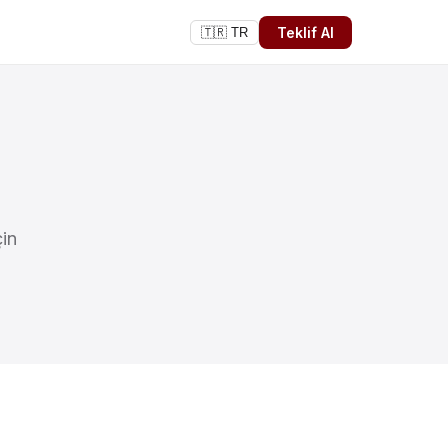
Teklif Al
🇹🇷 TR
çin