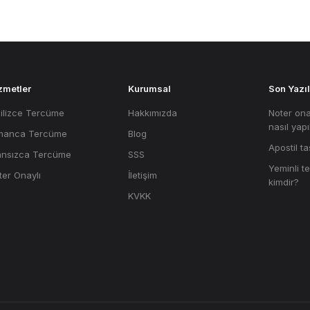
zmetler
Kurumsal
Son Yazıl
gilizce Tercüme
Hakkımızda
Noter ona
nasıl yapı
manca Tercüme
Blog
Apostil ta
ansızca Tercüme
SSS
Yeminli 
ter Onaylı
İletişim
kimdir?
KVKK