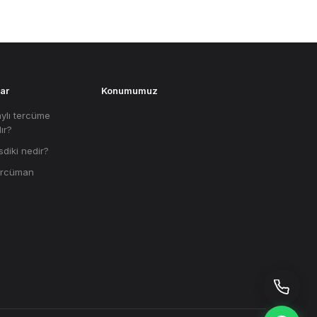
ar
Konumumuz
ylı tercüme
lır?
sdiki nedir?
tercüman