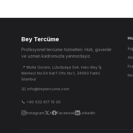
Bey Tercüme
Hi
İn
Profesyonel tercüme hizmetleri. Hızlı, güvenilir
ve uzman kadromuzla yanınızdayız.
Al
Fr
📍 Molla Gürani, Lütufpaşa Sok. Hacı Bey İş
Merkezi No:54 Kat:1 Ofis No:1, 34093 Fatih/
No
İstanbul
✉️ info@beytercume.com
📞 +90 532 617 15 00
Instagram
X
Facebook
LinkedIn