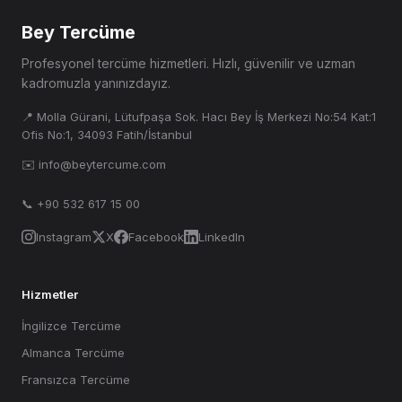
Bey Tercüme
Profesyonel tercüme hizmetleri. Hızlı, güvenilir ve uzman
kadromuzla yanınızdayız.
📍 Molla Gürani, Lütufpaşa Sok. Hacı Bey İş Merkezi No:54 Kat:1
Ofis No:1, 34093 Fatih/İstanbul
✉️ info@beytercume.com
📞 +90 532 617 15 00
Instagram
X
Facebook
LinkedIn
Hizmetler
İngilizce Tercüme
Almanca Tercüme
Fransızca Tercüme