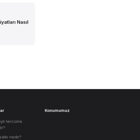
yatları Nasıl
5
ar
Konumumuz
ylı tercüme
lır?
sdiki nedir?