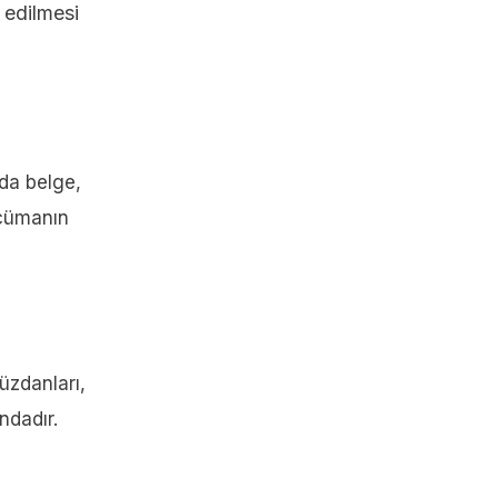
 edilmesi
ada belge,
rcümanın
üzdanları,
ndadır.