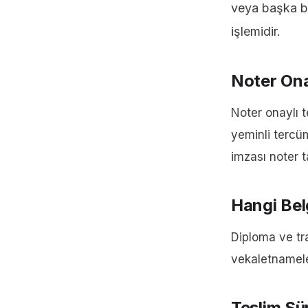
veya başka bir
işlemidir.
Noter Ona
Noter onaylı 
yeminli tercüm
imzası noter t
Hangi Belg
Diploma ve tra
vekaletnamele
Teslim Sü