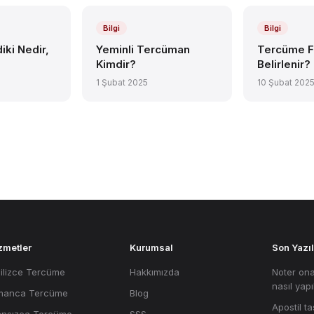
Bilgi
Bilgi
iki Nedir,
Yeminli Tercüman
Tercüme Fi
Kimdir?
Belirlenir?
1 Şubat 2025
10 Şubat 202
zmetler
Kurumsal
Son Yazıl
gilizce Tercüme
Hakkımızda
Noter ona
nasıl yapı
manca Tercüme
Blog
Apostil ta