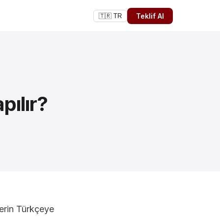
Teklif Al
🇹🇷 TR
pılır?
lerin Türkçeye