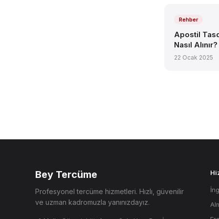
Rehber
Apostil Tasd
Nasıl Alınır?
22 Ocak 2025
Bey Tercüme
Hi
İn
Profesyonel tercüme hizmetleri. Hızlı, güvenilir
ve uzman kadromuzla yanınızdayız.
Al