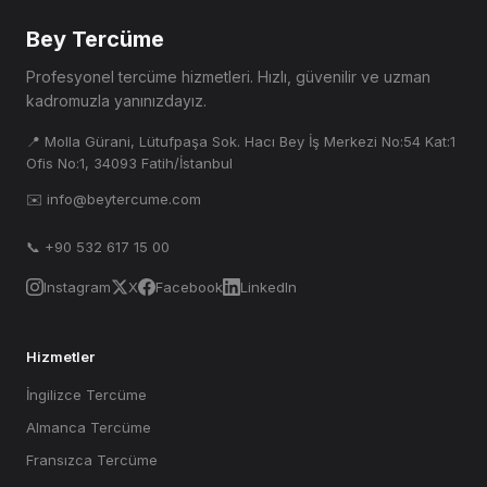
Bey Tercüme
Profesyonel tercüme hizmetleri. Hızlı, güvenilir ve uzman
kadromuzla yanınızdayız.
📍 Molla Gürani, Lütufpaşa Sok. Hacı Bey İş Merkezi No:54 Kat:1
Ofis No:1, 34093 Fatih/İstanbul
✉️ info@beytercume.com
📞 +90 532 617 15 00
Instagram
X
Facebook
LinkedIn
Hizmetler
İngilizce Tercüme
Almanca Tercüme
Fransızca Tercüme